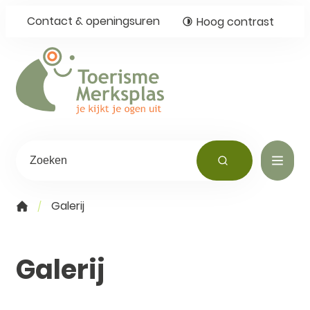
Naar inhoud
Ga naar verfijn of wijzig resultaten.
Contact & openingsuren
Hoog contrast
Toerisme Merksplas
Waarmee kunnen we jou helpen?
ZOEKEN
Menu
Galerij
Startpagina
Galerij