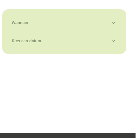
Verfijn of wijzig resultaten
Wanneer
Kies een datum