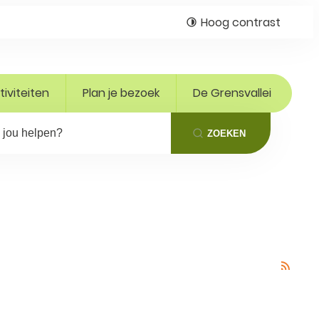
Hoog contrast
tiviteiten
Plan je bezoek
De Grensvallei
 jou helpen?
ZOEKEN
Rss a