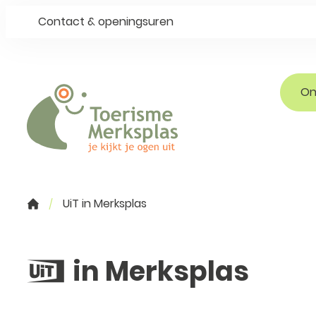
Naar inhoud
Ga naar verfijn of wijzig resultaten .
Contact & openingsuren
On
Toerisme Merksplas
UiT in Merksplas
Startpagina
UiT
in Merksplas