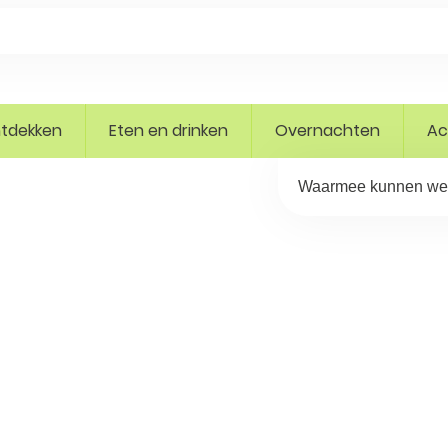
tdekken
Eten en drinken
Overnachten
Ac
Waarmee kunnen we